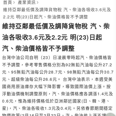
首頁
產業資訊
維持亞鄰最低價及調降貨物稅 汽、柴油各吸收3.6元及
2.2元 明(23)日起汽、柴油價格皆不予調整
維持亞鄰最低價及調降貨物稅 汽、柴
油各吸收3.6元及2.2元 明(23)日起
汽、柴油價格皆不予調整
台灣中油公司自明（23）日凌晨零時起汽、柴油價格皆
不予調整，參考零售價格分別為92無鉛汽油每公升27.2
元、95無鉛汽油每公升28.7元、98無鉛汽油每公升30.7
元、超級柴油每公升26.6元。 台灣中油表示，本週受美
國商用原油庫存大幅下降影響，導致國際油價上漲。按
浮動油價機制調整原則，汽、柴油價格應各調漲1.4元及
0.6元，惟為維持價格低於亞洲鄰近國家(日、韓、港、
星)，汽、柴油各吸收1.3元及0.4元。另依春節期間穩定
物價政策(2月16日至2月23日，汽、柴油依上漲不調、