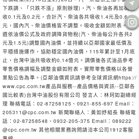
下跌調、「只跌不漲」原則辦理)，汽、柴油各再加碼吸
收0.1元及0.2元，合計汽、柴油各共吸收1.4元及0.6
元，國內汽、柴油價格皆不調整。吸收金額如附表。 本
週依油價公式及政府調降貨物稅(汽、柴油每公升各共2
元及1.5元)調整國內油價，並持續以亞鄰國家最低價及
平穩措施運作，協助穩定國內油價，115年累計至1月底
止，台灣中油共吸收約0.14億元。調價後各式油品參考
零售價格調幅及調整金額如附表，實際零售價格以各營
業點公告為準。(亞鄰油價資訊請參考全球資訊網https://
www.cpc.com.tw產品與服務--產品價格與資訊--亞鄰各
國比較表)台灣中油股份有限公司 發言人：林珂如副總經
理 聯絡電話：02-87258125、0921-855-697 Email：
205311@cpc.com.tw 新聞聯絡人：黃如妤組長 聯絡電
話：02-87258548、0932-205-375 Email：089222
@cpc.com.tw 其他相關業務詢問請洽本公司1912客服
專線